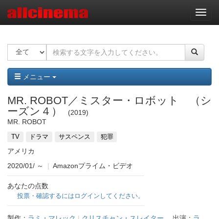
ナ
ビ
ゲ
ー
シ
ョ
ン
メニュー
MR. ROBOT／ミスター・ロボット （シ
ーズン４）
2019
MR. ROBOT
TV
ドラマ
サスペンス
犯罪
アメリカ
2020/01/
～
|
Amazonプライム・ビデオ
あなたの点数
投票・確認するにはログインしてください。
製作：
ラミ・マレック
|
クリスチャン・スレイター
出演：
ラ