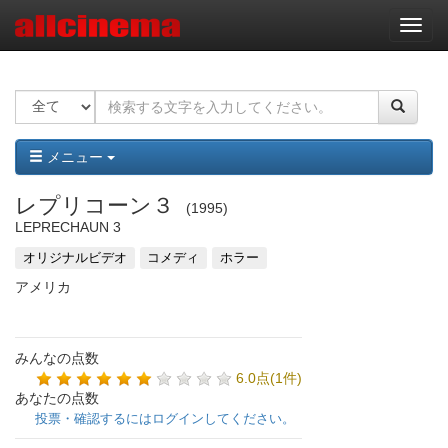
ナ
ビ
ゲ
ー
シ
ョ
ン
メニュー
レプリコーン３
1995
LEPRECHAUN 3
オリジナルビデオ
コメディ
ホラー
アメリカ
みんなの点数
6.0点(1件)
あなたの点数
投票・確認するにはログインしてください。