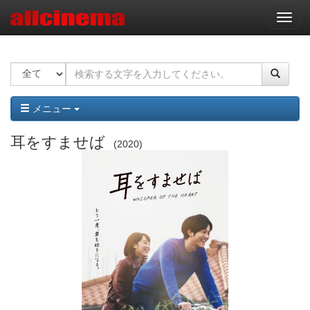
ナ
ビ
ゲ
ー
シ
ョ
ン
メニュー
耳をすませば
2020