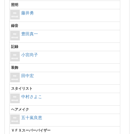
照明
藤井勇
録音
豊田真一
記録
小宮尚子
装飾
田中宏
スタイリスト
中村さよこ
ヘアメイク
五十嵐良恵
ＶＦＸスーパーバイザー