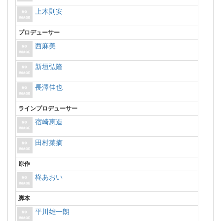
上木則安
プロデューサー
西麻美
新垣弘隆
長澤佳也
ラインプロデューサー
宿崎恵造
田村菜摘
原作
柊あおい
脚本
平川雄一朗