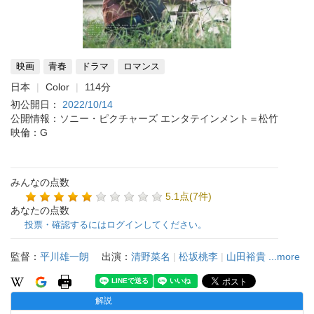
映画
青春
ドラマ
ロマンス
日本
Color
114分
初公開日：
2022/10/14
公開情報：ソニー・ピクチャーズ エンタテインメント＝松竹
映倫：G
みんなの点数
5.1点(7件)
あなたの点数
投票・確認するにはログインしてください。
監督：
平川雄一朗
出演：
清野菜名
|
松坂桃李
|
山田裕貴
...more
解説