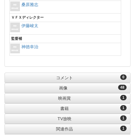
桑原雅志
ＶＦＸディレクター
伊藤峻太
監督補
神徳幸治
0
コメント
48
画像
1
映画賞
1
書籍
1
TV放映
1
関連作品