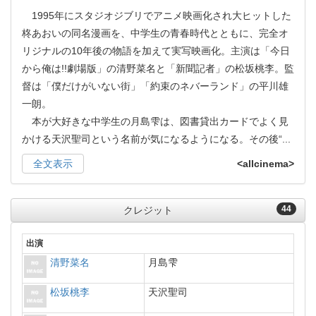
1995年にスタジオジブリでアニメ映画化され大ヒットした
柊あおいの同名漫画を、中学生の青春時代とともに、完全オ
リジナルの10年後の物語を加えて実写映画化。主演は「今日
から俺は!!劇場版」の清野菜名と「新聞記者」の松坂桃李。監
督は「僕だけがいない街」「約束のネバーランド」の平川雄
一朗。
本が大好きな中学生の月島雫は、図書貸出カードでよく見
かける天沢聖司という名前が気になるようになる。その後“
...
全文表示
<allcinema>
44
クレジット
出演
清野菜名
月島雫
松坂桃李
天沢聖司