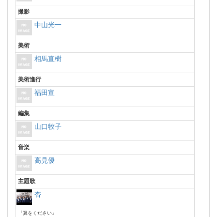
撮影
中山光一
美術
相馬直樹
美術進行
福田宣
編集
山口牧子
音楽
高見優
主題歌
杏
『翼をください』