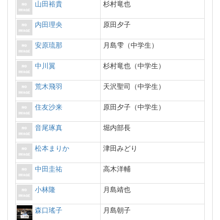
山田裕貴
杉村竜也
内田理央
原田夕子
安原琉那
月島雫（中学生）
中川翼
杉村竜也（中学生）
荒木飛羽
天沢聖司（中学生）
住友沙来
原田夕子（中学生）
音尾琢真
堀内部長
松本まりか
津田みどり
中田圭祐
高木洋輔
小林隆
月島靖也
森口瑤子
月島朝子