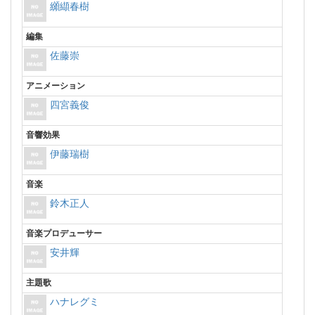
纐纈春樹
編集
佐藤崇
アニメーション
四宮義俊
音響効果
伊藤瑞樹
音楽
鈴木正人
音楽プロデューサー
安井輝
主題歌
ハナレグミ