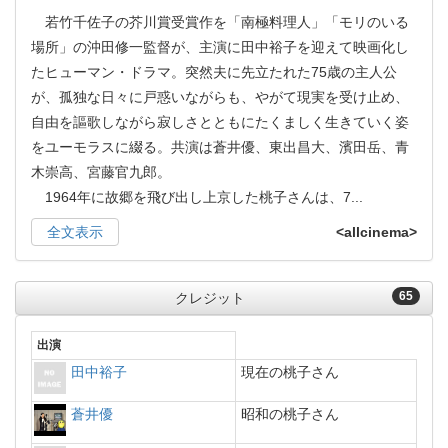
若竹千佐子の芥川賞受賞作を「南極料理人」「モリのいる
場所」の沖田修一監督が、主演に田中裕子を迎えて映画化し
たヒューマン・ドラマ。突然夫に先立たれた75歳の主人公
が、孤独な日々に戸惑いながらも、やがて現実を受け止め、
自由を謳歌しながら寂しさとともにたくましく生きていく姿
をユーモラスに綴る。共演は蒼井優、東出昌大、濱田岳、青
木崇高、宮藤官九郎。
1964年に故郷を飛び出し上京した桃子さんは、7
...
全文表示
<allcinema>
65
クレジット
出演
田中裕子
現在の桃子さん
蒼井優
昭和の桃子さん