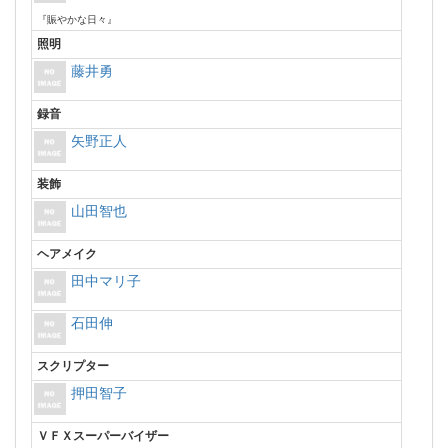
『賑やかな日々』
照明
藤井勇
録音
矢野正人
装飾
山田智也
ヘアメイク
田中マリ子
石田伸
スクリプター
押田智子
ＶＦＸスーパーバイザー