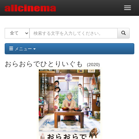
ナ
ビ
ゲ
ー
シ
ョ
ン
メニュー
おらおらでひとりいぐも
2020