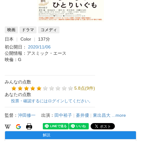
映画
ドラマ
コメディ
日本
Color
137分
初公開日：
2020/11/06
公開情報：アスミック・エース
映倫：G
みんなの点数
5.8点(9件)
あなたの点数
投票・確認するにはログインしてください。
監督：
沖田修一
出演：
田中裕子
|
蒼井優
|
東出昌大
...more
解説