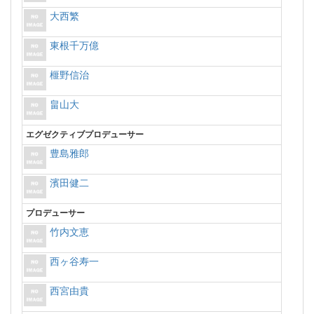
大西繁
東根千万億
榧野信治
畠山大
エグゼクティブプロデューサー
豊島雅郎
濱田健二
プロデューサー
竹内文恵
西ヶ谷寿一
西宮由貴