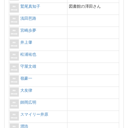
鷲尾真知子
図書館の澤田さん
浅田芭路
宮崎歩夢
井上肇
松浦祐也
守屋文雄
嶺豪一
大友律
師岡広明
スマイリー井原
潤浩