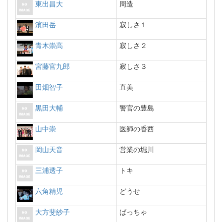
東出昌大
周造
濱田岳
寂しさ１
青木崇高
寂しさ２
宮藤官九郎
寂しさ３
田畑智子
直美
黒田大輔
警官の豊島
山中崇
医師の香西
岡山天音
営業の堀川
三浦透子
トキ
六角精児
どうせ
大方斐紗子
ばっちゃ