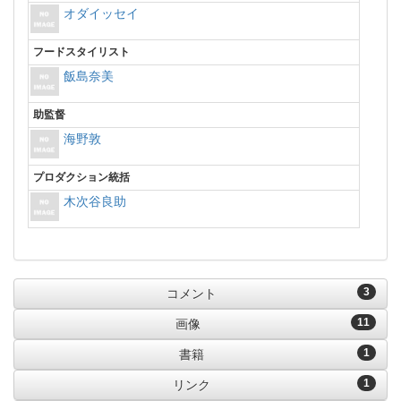
オダイッセイ
フードスタイリスト
飯島奈美
助監督
海野敦
プロダクション統括
木次谷良助
3
コメント
11
画像
1
書籍
1
リンク