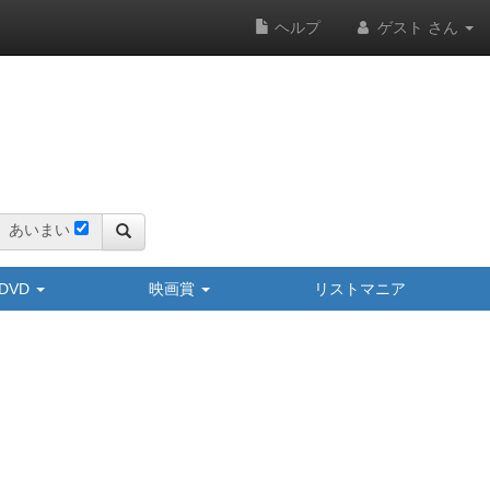
ヘルプ
ゲスト さん
あいまい
y/DVD
映画賞
リストマニア