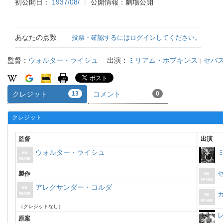
初公開日：
1937/08/
公開情報：劇場公開
あなたの点数
投票・確認するにはログインしてください。
監督：
ウォルター・ライシュ
出演：
ミリアム・ホプキンス
|
セバ
クレジット
13
コメント
0
クレジット
監督
出演
ウォルター・ライシュ
製作
アレクサンダー・コルダ
（クレジットなし）
原案