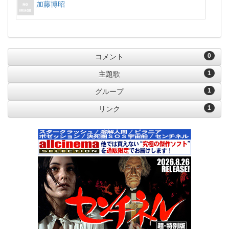
加藤博昭
0
コメント
1
主題歌
1
グループ
1
リンク