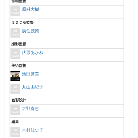
作画監督
原科大樹
３ＤＣＧ監督
廣住茂徳
撮影監督
伏原あかね
美術監督
池田繁美
丸山由紀子
色彩設計
大野春恵
編集
木村佳史子