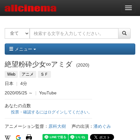
ナ
ビ
ゲ
ー
シ
ョ
ン
メニュー
絶望粉砕少女∞アミダ
2020
Web
アニメ
ＳＦ
日本
4分
2020/05/25
～
|
YouTube
あなたの点数
投票・確認するにはログインしてください。
アニメーション監督：
原科大樹
声の出演：
潘めぐみ