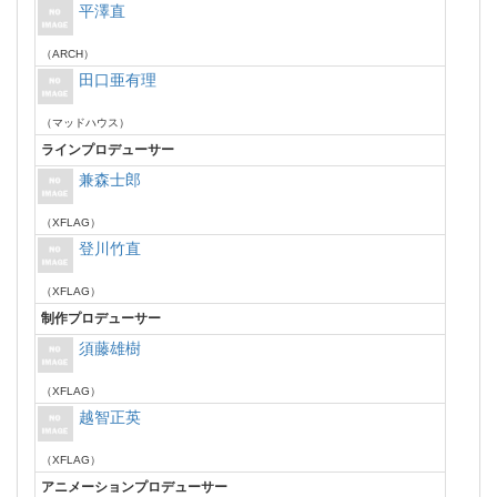
平澤直
（ARCH）
田口亜有理
（マッドハウス）
ラインプロデューサー
兼森士郎
（XFLAG）
登川竹直
（XFLAG）
制作プロデューサー
須藤雄樹
（XFLAG）
越智正英
（XFLAG）
アニメーションプロデューサー