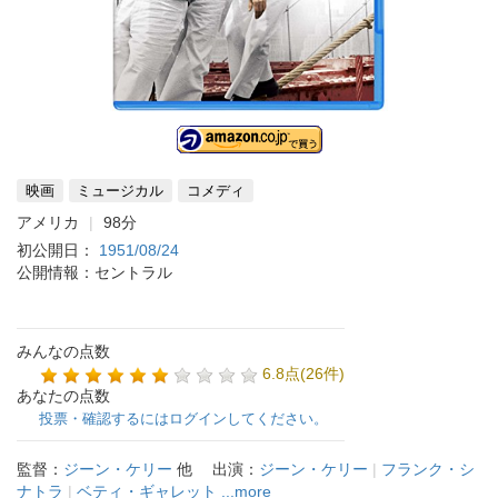
映画
ミュージカル
コメディ
アメリカ
98分
初公開日：
1951/08/24
公開情報：セントラル
みんなの点数
6.8点(26件)
あなたの点数
投票・確認するにはログインしてください。
監督：
ジーン・ケリー
他
出演：
ジーン・ケリー
|
フランク・シ
ナトラ
|
ベティ・ギャレット
...more