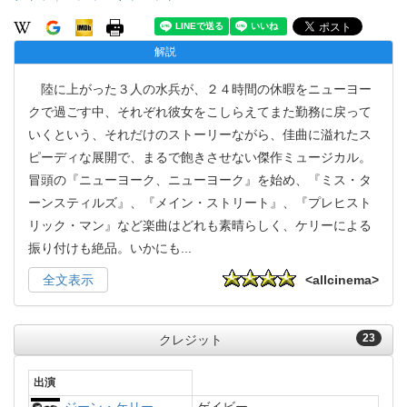
解説
陸に上がった３人の水兵が、２４時間の休暇をニューヨー
クで過ごす中、それぞれ彼女をこしらえてまた勤務に戻って
いくという、それだけのストーリーながら、佳曲に溢れたス
ピーディな展開で、まるで飽きさせない傑作ミュージカル。
冒頭の『ニューヨーク、ニューヨーク』を始め、『ミス・タ
ーンスティルズ』、『メイン・ストリート』、『プレヒスト
リック・マン』など楽曲はどれも素晴らしく、ケリーによる
振り付けも絶品。いかにも
...
全文表示
<allcinema>
23
クレジット
出演