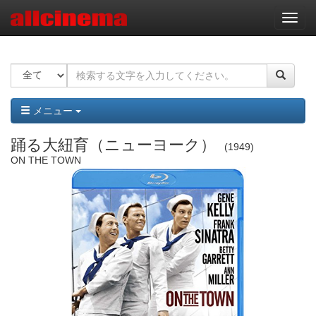
ナ
ビ
ゲ
ー
シ
ョ
ン
メニュー
踊る大紐育（ニューヨーク）
1949
ON THE TOWN