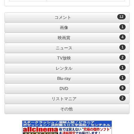
12
コメント
1
画像
4
映画賞
1
ニュース
2
TV放映
1
レンタル
1
Blu-ray
9
DVD
2
リストマニア
その他