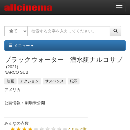
ナ
ビ
ゲ
ー
シ
ョ
ン
メニュー
ブラックウォーター 潜水艇ナルコサブ
2021
NARCO SUB
映画
アクション
サスペンス
犯罪
アメリカ
公開情報：劇場未公開
みんなの点数
4.0点(2件)