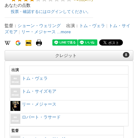
あなたの点数
投票・確認するにはログインしてください。
監督：
ショーン・ウェリング
出演：
トム・ヴェラ
|
トム・サイ
ズモア
|
リー・メジャース
...more
8
クレジット
出演
トム・ヴェラ
トム・サイズモア
リー・メジャース
ロバート・ラサード
監督