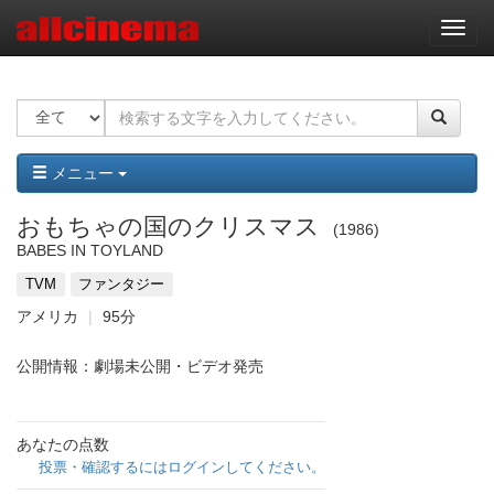
ナ
ビ
ゲ
ー
シ
ョ
ン
メニュー
おもちゃの国のクリスマス
1986
BABES IN TOYLAND
TVM
ファンタジー
アメリカ
95分
公開情報：劇場未公開・ビデオ発売
あなたの点数
投票・確認するにはログインしてください。