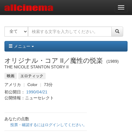
ナ
ビ
ゲ
ー
シ
ョ
ン
メニュー
オリジナル・コア II／魔性の悦楽
1989
THE NICOLE STANTON STORY II
映画
エロティック
アメリカ
Color
73分
初公開日：
1990/04/21
公開情報：ニューセレクト
あなたの点数
投票・確認するにはログインしてください。