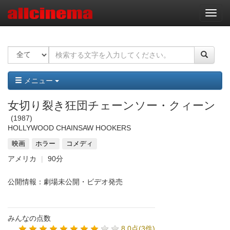
ナ
ビ
ゲ
ー
シ
ョ
ン
メニュー
女切り裂き狂団チェーンソー・クィーン
1987
HOLLYWOOD CHAINSAW HOOKERS
映画
ホラー
コメディ
アメリカ
90分
公開情報：劇場未公開・ビデオ発売
みんなの点数
8.0点(3件)