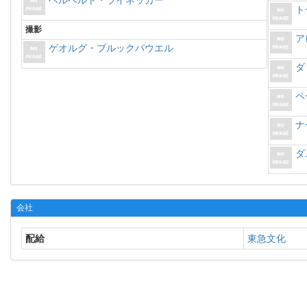
ヘルベルト・ライネッカー
ト
撮影
ア
ゲオルグ・ブルックパウエル
ダ
ペ
ナ
ダ
会社
配給
東急文化