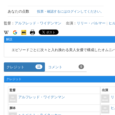
あなたの点数
投票・確認するにはログインしてください。
監督：
アルフレッド・ワイデンマン
出演：
リリー・パルマー
|
ヒ
解説
エピソードごとに次々と入れ換わる美人女優で構成したオムニ
クレジット
11
コメント
0
クレジット
監督
出演
アルフレッド・ワイデンマン
リ
ヒ
脚本