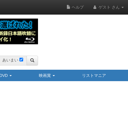
ヘルプ
ゲスト さん
あいまい
y/DVD
映画賞
リストマニア