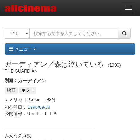
ナ
ビ
ゲ
ー
シ
ョ
ン
メニュー
ガーディアン／森は泣いている
1990
THE GUARDIAN
別題：
ガーディアン
映画
ホラー
アメリカ
Color
92分
初公開日：
1990/09/28
公開情報：Ｕｎｉ＝ＵＩＰ
みんなの点数