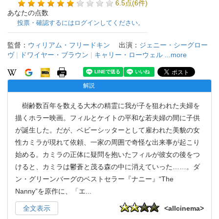
6.5点(6件)
あなたの点数
投票・確認するにはログインしてください。
監督：
ウィリアム・フリードキン
出演：
ジェニー・シーグロー
ヴ
|
ドワイヤー・ブラウン
|
キャリー・ローウェル
...more
解説
樹齢数百年を数える大木の精霊に我が子を狙われた夫婦を
描くホラー映画。フィルとケイトの平和な若夫婦の間に子供
が誕生した。だが、ベビーシッターとして雇われた美貌の女
性カミラが現れて依頼、一家の周囲で奇怪な出来事が起こり
始める。カミラの正体に疑問を抱いたフィルが彼女の後をつ
けると、カミラは鬱蒼と茂る森の中に消えていった……。ダ
ン・グリーンバーグのベストセラー『ナニー』“The
Nanny”を原作に、「エ
...
全文表示
<allcinema>