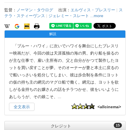
監督：
ノーマン・タウログ
出演：
エルヴィス・プレスリー
|
ス
テラ・スティーヴンス
|
ジェレミー・スレート
...more
解説
「ブルー・ハワイ」に次いでハワイを舞台にしたプレスリ
ー映画だが、今回の彼は天涯孤独の海の男。釣り船を操るの
が主な仕事で、雇い主所有の、父と自分がかつて製作したヨ
ットを買い戻すことが夢。そのオーナーが妻と本土に戻るの
で船いっさいを処分してしまい、彼は歩合制を条件にヨット
の仮の持ち主の網元のマグロ船で働く。網元は、ヨットを欲
しがる金持ちのお嬢さんの話をチラつかせ、彼をいいように
あしらうが、その娘こそ、
...
全文表示
<allcinema>
15
クレジット