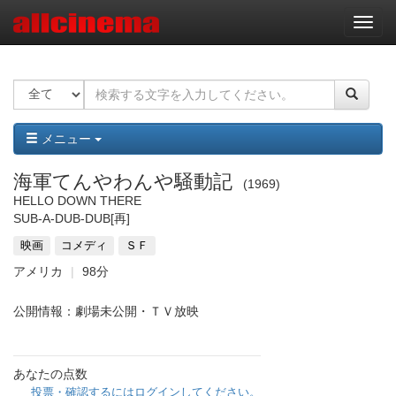
ナ
ビ
ゲ
ー
シ
ョ
ン
メニュー
海軍てんやわんや騒動記
1969
HELLO DOWN THERE
SUB-A-DUB-DUB
[再]
映画
コメディ
ＳＦ
アメリカ
98分
公開情報：劇場未公開・ＴＶ放映
あなたの点数
投票・確認するにはログインしてください。