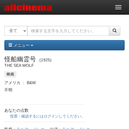
ナ
ビ
ゲ
ー
シ
ョ
ン
メニュー
怪船幽霊号
1925
THE SEA WOLF
映画
アメリカ
B&W
不明
あなたの点数
投票・確認するにはログインしてください。