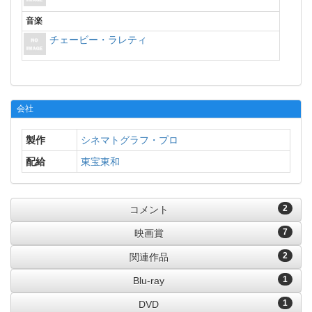
音楽
チェービー・ラレティ
会社
製作
シネマトグラフ・プロ
配給
東宝東和
2
コメント
7
映画賞
2
関連作品
1
Blu-ray
1
DVD