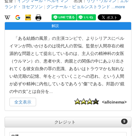
監督：
イングマール・ベルイマン
出演：
リヴ・ウルマン
|
エル
ランド・ヨセフソン
|
グンナール・ビョルンストランド
...more
解説
「ある結婚の風景」の主演コンビで、よりシリアスにベル
イマンが問いかけるのは現代人の苦悩。監督が人間存在の根
源的な問題として提出しているのは、主人公の精神科の女医
（ウルマン）の、患者や夫、肉親との関係の中にあぶり出さ
れてくる彼女自身の罪の意識、あるいはトラウマかも知れな
い幼児期の記憶、年をとっていくことへの恐れ、という人間
が必ずや精神に内包しているであろう“傷”である。邦題の“鏡
の中の女”とは自分を
...
全文表示
<allcinema>
9
クレジット