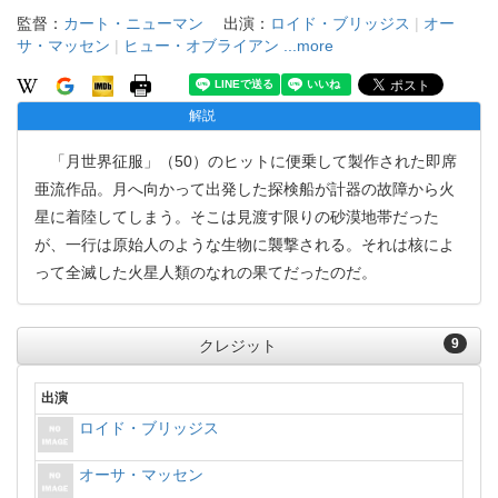
監督：
カート・ニューマン
出演：
ロイド・ブリッジス
|
オー
サ・マッセン
|
ヒュー・オブライアン
...more
解説
「月世界征服」（50）のヒットに便乗して製作された即席
亜流作品。月へ向かって出発した探検船が計器の故障から火
星に着陸してしまう。そこは見渡す限りの砂漠地帯だった
が、一行は原始人のような生物に襲撃される。それは核によ
って全滅した火星人類のなれの果てだったのだ。
9
クレジット
出演
ロイド・ブリッジス
オーサ・マッセン