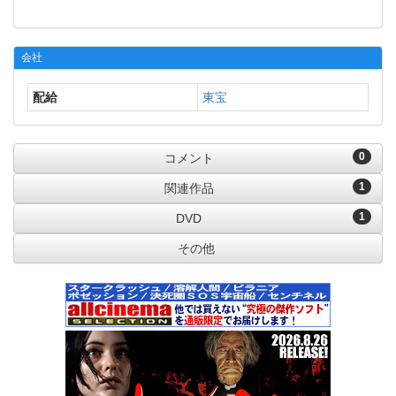
会社
配給
東宝
0
コメント
1
関連作品
1
DVD
その他