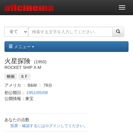
ナ
ビ
ゲ
ー
シ
ョ
ン
メニュー
火星探険
1950
ROCKET SHIP X-M
映画
ＳＦ
アメリカ
B&W
78分
初公開日：
1951/05/08
公開情報：東宝
あなたの点数
投票・確認するにはログインしてください。