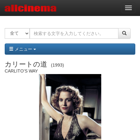
ナ
ビ
ゲ
ー
シ
ョ
ン
メニュー
カリートの道
1993
CARLITO'S WAY