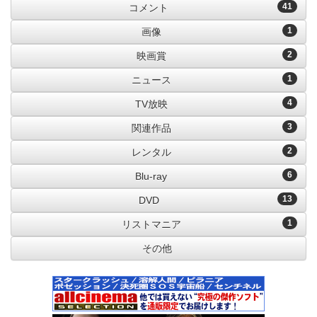
41
コメント
1
画像
2
映画賞
1
ニュース
4
TV放映
3
関連作品
2
レンタル
6
Blu-ray
13
DVD
1
リストマニア
その他