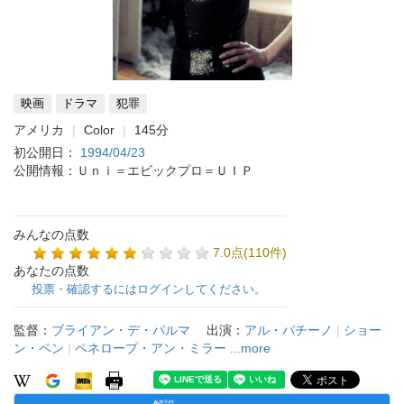
映画
ドラマ
犯罪
アメリカ
Color
145分
初公開日：
1994/04/23
公開情報：Ｕｎｉ＝エビックプロ＝ＵＩＰ
みんなの点数
7.0点(110件)
あなたの点数
投票・確認するにはログインしてください。
監督：
ブライアン・デ・パルマ
出演：
アル・パチーノ
|
ショー
ン・ペン
|
ペネロープ・アン・ミラー
...more