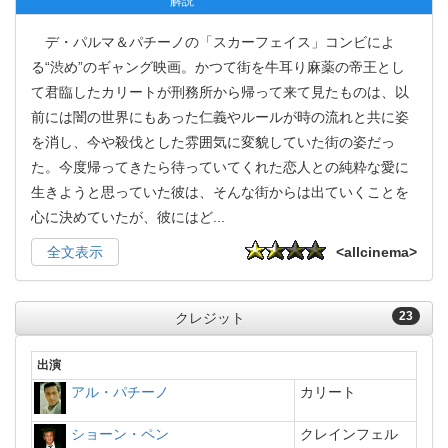
解説
デ・パルマ＆パチーノの「スカーフェイス」コンビによ
る“渋め”のギャング映画。かつて街を牛耳り麻薬の帝王とし
て君臨したカリートが刑務所から帰って来て見たものは、以
前には闇の世界にもあった仁義やルールが時の流れと共に姿
を消し、今や殺伐とした雰囲気に変貌していた街の姿だっ
た。今度帰ってきたら待っていてくれた恋人との純粋な愛に
生きようと思っていた彼は、そんな街からは出ていくことを
心に決めていたが、彼にはど
...
全文表示
<allcinema>
23
クレジット
出演
アル・パチーノ
カリート
ショーン・ペン
クレインフェル