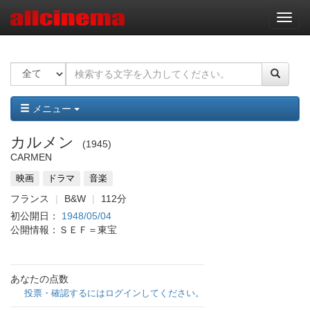
ナ
ビ
ゲ
ー
シ
ョ
ン
メニュー
カルメン
1945
CARMEN
映画
ドラマ
音楽
フランス
B&W
112分
初公開日：
1948/05/04
公開情報：ＳＥＦ＝東宝
あなたの点数
投票・確認するにはログインしてください。