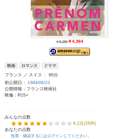
￥4,364
￥5,280
映画
ロマンス
ドラマ
フランス ／ スイス
85分
初公開日：
1984/06/23
公開情報：フランス映画社
映倫：R15+
みんなの点数
6.2点(25件)
あなたの点数
投票・確認するにはログインしてください。