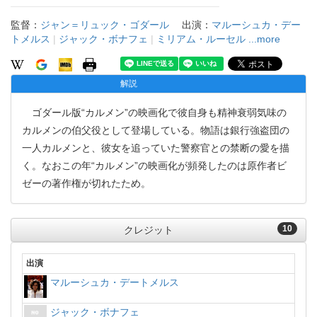
監督：
ジャン＝リュック・ゴダール
出演：
マルーシュカ・デー
トメルス
|
ジャック・ボナフェ
|
ミリアム・ルーセル
...more
解説
ゴダール版“カルメン”の映画化で彼自身も精神衰弱気味の
カルメンの伯父役として登場している。物語は銀行強盗団の
一人カルメンと、彼女を追っていた警察官との禁断の愛を描
く。なおこの年“カルメン”の映画化が頻発したのは原作者ビ
ゼーの著作権が切れたため。
10
クレジット
出演
マルーシュカ・デートメルス
ジャック・ボナフェ