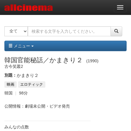
ナ
ビ
ゲ
ー
シ
ョ
ン
メニュー
韓国官能秘話／かまきり２
1990
古今笑叢2
別題：
かまきり２
映画
エロティック
韓国
98分
公開情報：劇場未公開・ビデオ発売
みんなの点数