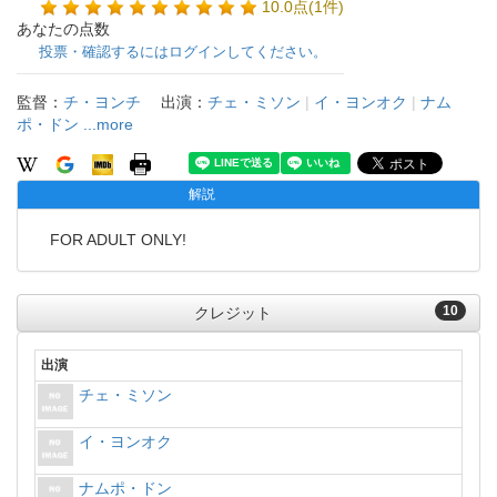
10.0点(1件)
あなたの点数
投票・確認するにはログインしてください。
監督：
チ・ヨンチ
出演：
チェ・ミソン
|
イ・ヨンオク
|
ナム
ポ・ドン
...more
解説
FOR ADULT ONLY!
10
クレジット
出演
チェ・ミソン
イ・ヨンオク
ナムポ・ドン