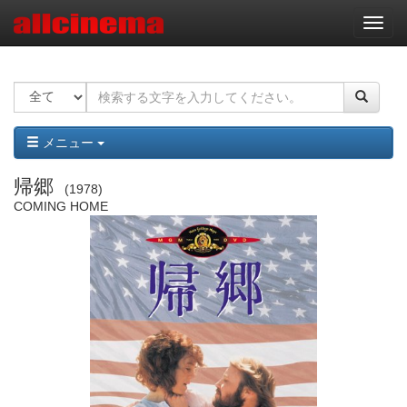
ナ
ビ
ゲ
ー
シ
ョ
ン
メニュー
帰郷
1978
COMING HOME