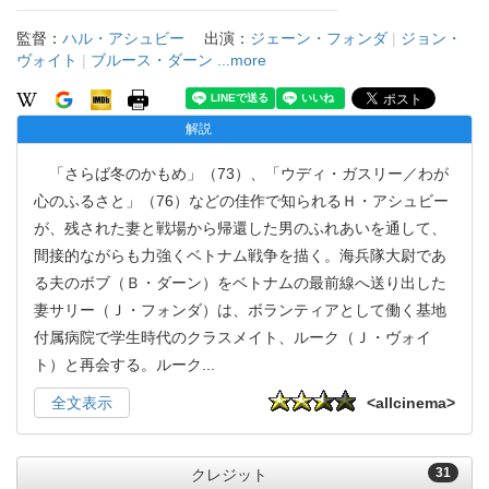
監督：
ハル・アシュビー
出演：
ジェーン・フォンダ
|
ジョン・
ヴォイト
|
ブルース・ダーン
...more
解説
「さらば冬のかもめ」（73）、「ウディ・ガスリー／わが
心のふるさと」（76）などの佳作で知られるＨ・アシュビー
が、残された妻と戦場から帰還した男のふれあいを通して、
間接的ながらも力強くベトナム戦争を描く。海兵隊大尉であ
る夫のボブ（Ｂ・ダーン）をベトナムの最前線へ送り出した
妻サリー（Ｊ・フォンダ）は、ボランティアとして働く基地
付属病院で学生時代のクラスメイト、ルーク（Ｊ・ヴォイ
ト）と再会する。ルーク
...
全文表示
<allcinema>
31
クレジット