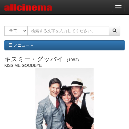
ナ
ビ
ゲ
ー
シ
ョ
ン
メニュー
キスミー・グッバイ
1982
KISS ME GOODBYE