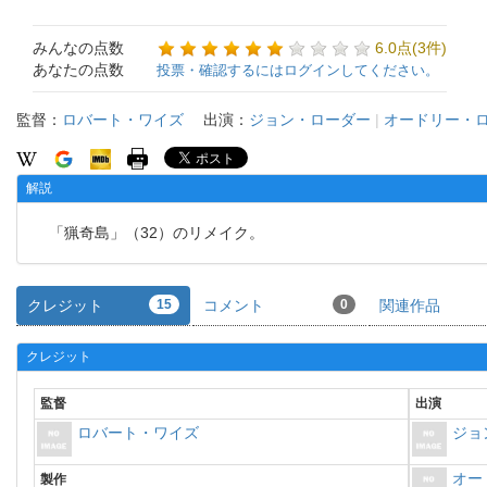
みんなの点数
6.0点(3件)
あなたの点数
投票・確認するにはログインしてください。
監督：
ロバート・ワイズ
出演：
ジョン・ローダー
|
オードリー・
解説
「猟奇島」（32）のリメイク。
クレジット
15
コメント
0
関連作品
クレジット
監督
出演
ロバート・ワイズ
ジョ
オー
製作