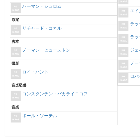
ハーマン・シュロム
エド
原案
ラッ
リチャード・コネル
ラッ
脚本
ノーマン・ヒューストン
ジェ
ノー
撮影
ロイ・ハント
ロバ
音楽監督
コンスタンチン・バカライニコフ
音楽
ポール・ソーテル