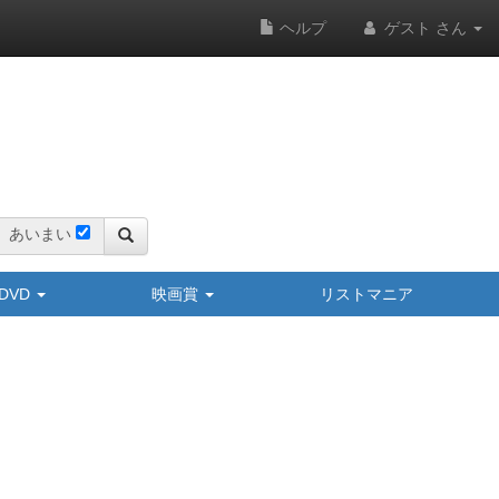
ヘルプ
ゲスト さん
あいまい
y/DVD
映画賞
リストマニア