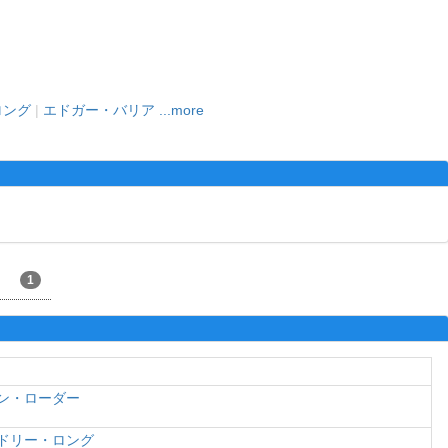
ロング
|
エドガー・バリア
...more
1
ン・ローダー
ドリー・ロング