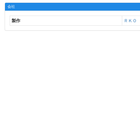
会社
製作
ＲＫＯ