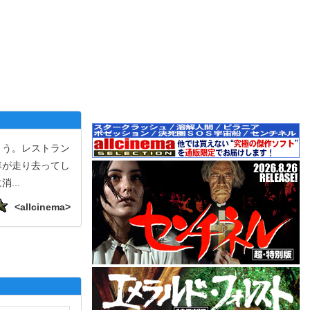
まう。レストラン
車が走り去ってし
に消
...
<allcinema>