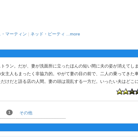
ス・マーティン
|
ネッド・ビーティ
...more
トラン。だが、妻が洗面所に立ったほんの短い間に夫の姿が消えてし
の女主人もまったく非協力的。やがて妻の目の前で、二人の乗ってきた
ただけだと語る店の人間。妻の頭は混乱する一方だ。いったい夫はどこ
1
その他