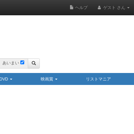
ヘルプ
ゲスト さん
あいまい
y/DVD
映画賞
リストマニア