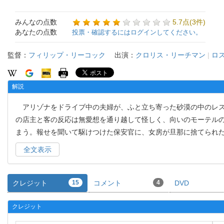
みんなの点数
5.7点(3件)
あなたの点数
投票・確認するにはログインしてください。
監督：
フィリップ・リーコック
出演：
クロリス・リーチマン
|
ロ
解説
アリゾナをドライブ中の夫婦が、ふと立ち寄った砂漠の中のレス
の店主と客の反応は無愛想を通り越して怪しく、向いのモーテル
まう。報せを聞いて駆けつけた保安官に、女房が旦那に捨てられ
全文表示
クレジット
15
コメント
4
DVD
クレジット