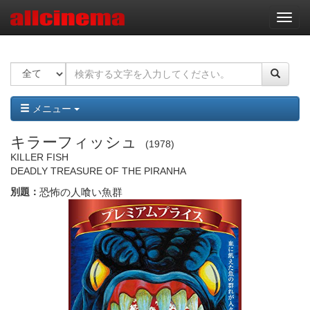
ナ
ビ
ゲ
ー
シ
ョ
ン
メニュー
キラーフィッシュ
1978
KILLER FISH
DEADLY TREASURE OF THE PIRANHA
別題：
恐怖の人喰い魚群