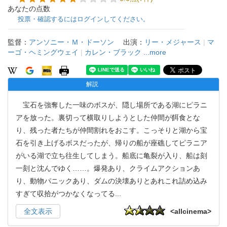
あなたの点数
投票・確認するにはログインしてください。
監督：
アンソニー・Ｍ・ドーソン
出演：
リー・メジャース
|
マ
ーゴ・ヘミングウェイ
|
カレン・ブラック
...more
解説
宝石を強奪した一味のボスが、隠し場所である湖にピラニ
アを放った。裏切って横取りしようとした仲間が餌食とな
り、残った者たちが仲間割れをおこす。こっそりと湖から宝
石を引き上げるボスだったが、帰りの船が座礁してピラニア
がいる湖で立ち往生してしまう。船底に亀裂が入り、船は刻
一刻と沈んでゆく……。爆発あり、クライムアクションあ
り、動物パニックあり、ダムの決壊ありとあれこれ詰め込み
すぎて収拾がつかなくなってる
...
全文表示
<allcinema>