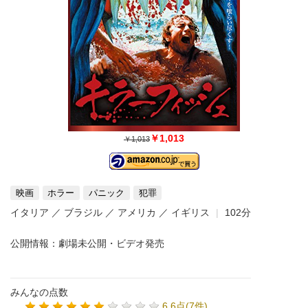
￥1,013
￥1,013
映画
ホラー
パニック
犯罪
イタリア ／ ブラジル ／ アメリカ ／ イギリス
102分
公開情報：劇場未公開・ビデオ発売
みんなの点数
6.6点(7件)