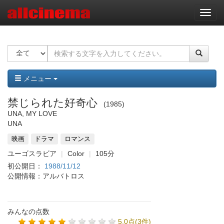
ナ
ビ
ゲ
ー
シ
ョ
ン
メニュー
禁じられた好奇心
1985
UNA, MY LOVE
UNA
映画
ドラマ
ロマンス
ユーゴスラビア
Color
105分
初公開日：
1988/11/12
公開情報：アルバトロス
みんなの点数
5.0点(3件)