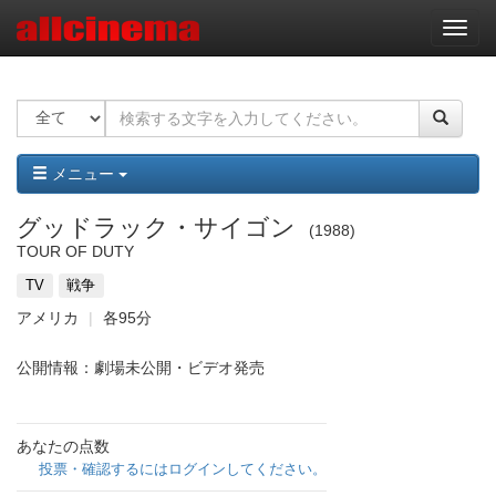
ナ
ビ
ゲ
ー
シ
ョ
ン
メニュー
グッドラック・サイゴン
1988
TOUR OF DUTY
TV
戦争
アメリカ
各95分
公開情報：劇場未公開・ビデオ発売
あなたの点数
投票・確認するにはログインしてください。