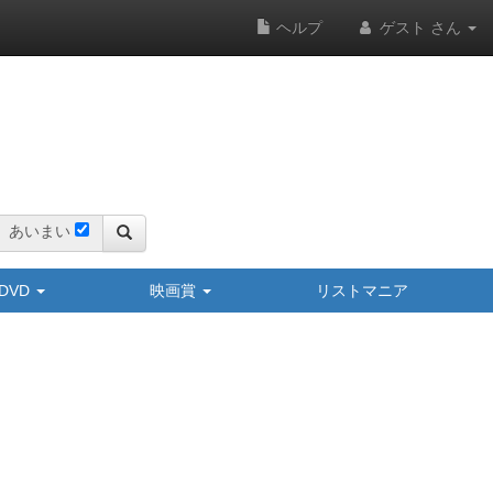
ヘルプ
ゲスト さん
あいまい
y/DVD
映画賞
リストマニア