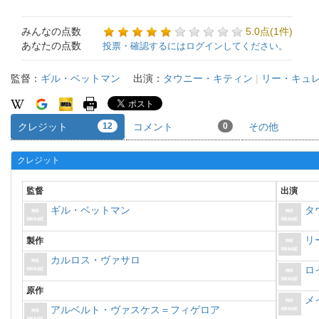
みんなの点数
5.0点(1件)
あなたの点数
投票・確認するにはログインしてください。
監督：
ギル・ベットマン
出演：
タウニー・キティン
|
リー・キュ
クレジット
12
コメント
0
その他
クレジット
監督
出演
ギル・ベットマン
タ
リ
製作
カルロス・ヴァサロ
ロ
原作
メ
アルベルト・ヴァスケス＝フィゲロア