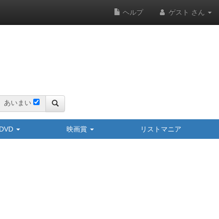
ヘルプ
ゲスト さん
あいまい
y/DVD
映画賞
リストマニア