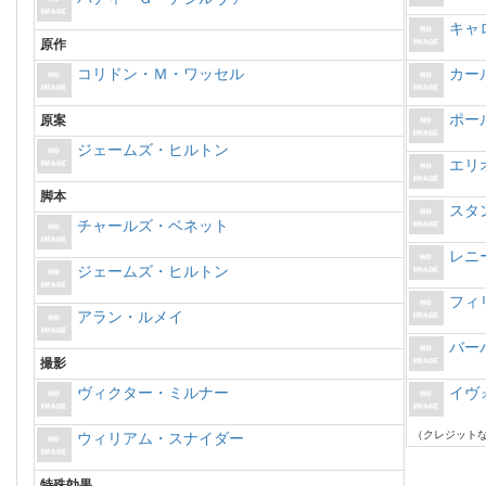
キャ
原作
コリドン・Ｍ・ワッセル
カー
ポー
原案
ジェームズ・ヒルトン
エリ
脚本
スタ
チャールズ・ベネット
レニ
ジェームズ・ヒルトン
フィ
アラン・ルメイ
バー
撮影
ヴィクター・ミルナー
イヴ
（クレジット
ウィリアム・スナイダー
特殊効果