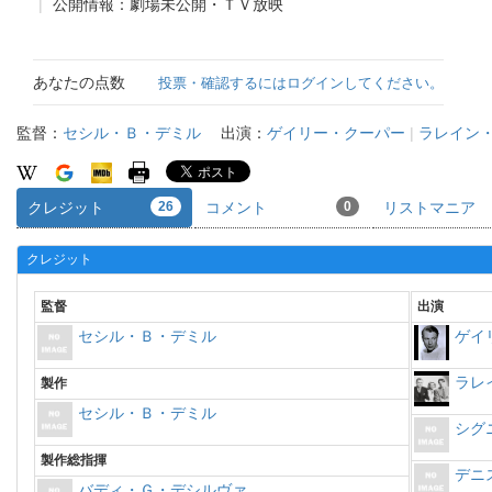
公開情報：劇場未公開・ＴＶ放映
あなたの点数
投票・確認するにはログインしてください。
監督：
セシル・Ｂ・デミル
出演：
ゲイリー・クーパー
|
ラレイン
クレジット
26
コメント
0
リストマニア
クレジット
監督
出演
セシル・Ｂ・デミル
ゲイ
ラレ
製作
セシル・Ｂ・デミル
シグ
製作総指揮
デニ
バディ・Ｇ・デシルヴァ