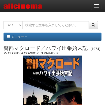
ナ
ビ
ゲ
ー
シ
ョ
ン
メニュー
警部マクロード／ハワイ出張始末記
1974
McCLOUD: A COWBOY IN PARADISE