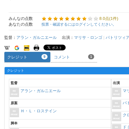
みんなの点数
8.0点(1件)
あなたの点数
投票・確認するにはログインしてください。
監督：
アラン・ガルニエール
出演：
マリサ・ロンゴ
|
パトリツィ
クレジット
9
コメント
1
クレジット
監督
出演
アラン・ガルニエール
マ
パ
原案
Ｈ・Ｌ・ロステイン
ク
脚本
ド