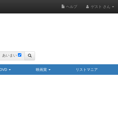
ヘルプ
ゲスト さん
あいまい
y/DVD
映画賞
リストマニア