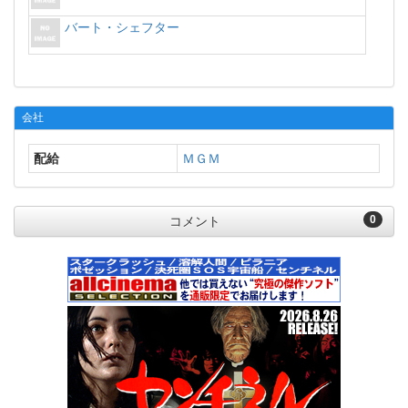
バート・シェフター
会社
配給
ＭＧＭ
0
コメント