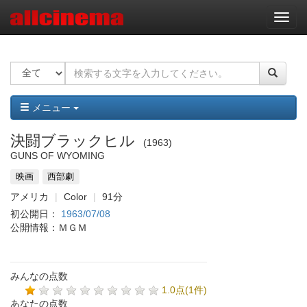
ナ
ビ
ゲ
ー
シ
ョ
ン
メニュー
決闘ブラックヒル
1963
GUNS OF WYOMING
映画
西部劇
アメリカ
Color
91分
初公開日：
1963/07/08
公開情報：ＭＧＭ
みんなの点数
1.0点(1件)
あなたの点数