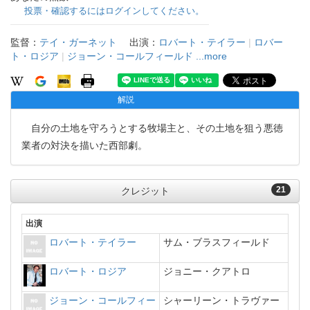
投票・確認するにはログインしてください。
監督：
テイ・ガーネット
出演：
ロバート・テイラー
|
ロバー
ト・ロジア
|
ジョーン・コールフィールド
...more
解説
自分の土地を守ろうとする牧場主と、その土地を狙う悪徳
業者の対決を描いた西部劇。
21
クレジット
出演
ロバート・テイラー
サム・ブラスフィールド
ロバート・ロジア
ジョニー・クアトロ
ジョーン・コールフィー
シャーリーン・トラヴァー