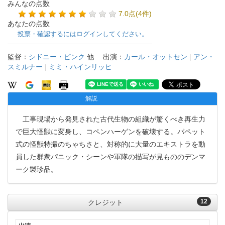
みんなの点数
7.0点(4件)
あなたの点数
投票・確認するにはログインしてください。
監督：
シドニー・ピンク
他
出演：
カール・オットセン
|
アン・
スミルナー
|
ミミ・ハインリッヒ
解説
工事現場から発見された古代生物の組織が驚くべき再生力
で巨大怪獣に変身し、コペンハーゲンを破壊する。パペット
式の怪獣特撮のちゃちさと、対称的に大量のエキストラを動
員した群衆パニック・シーンや軍隊の描写が見もののデンマ
ーク製珍品。
12
クレジット