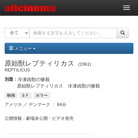
ナ
ビ
ゲ
ー
シ
ョ
ン
メニュー
原始獣レプティリカス
1961
REPTILICUS
別題：
冷凍凶獣の惨殺
原始獣レプティリカス 冷凍凶獣の惨殺
映画
ＳＦ
ホラー
アメリカ ／ デンマーク
84分
公開情報：劇場未公開・ビデオ発売