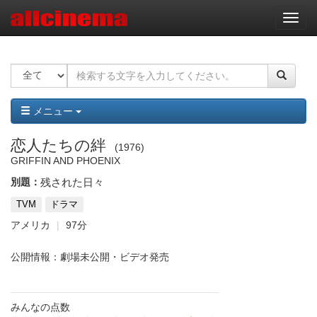
ナ
ビ
ゲ
ー
シ
ョ
ン
メニュー
恋人たちの絆
1976
GRIFFIN AND PHOENIX
別題：
残された日々
TVM
ドラマ
アメリカ
97分
公開情報：劇場未公開・ビデオ発売
みんなの点数