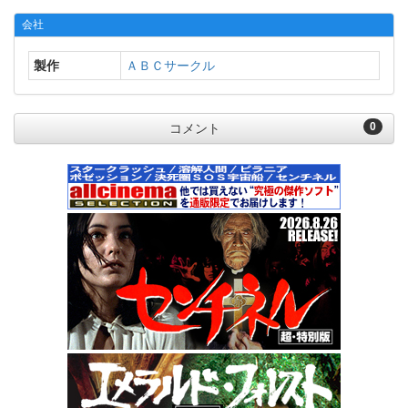
会社
製作
ＡＢＣサークル
0
コメント