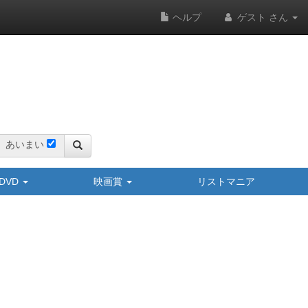
ヘルプ
ゲスト さん
あいまい
y/DVD
映画賞
リストマニア