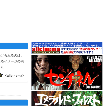
挙げられるのは、
たるイメージの洪
り引
...
<allcinema>