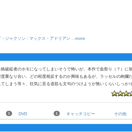
ダ・ジャクソン
|
マックス・アドリアン
...more
格破綻者のホモになってしまいそうで怖いが、本作で血祭り（？）に
程度重なり合い、どの程度相反するのか興味もあるが、ラッセルの絢爛
れてしまう等々、狂気に至る道筋も文句のつけようが無いくらいしっか
1
DVD
1
キャッチコピー
その他