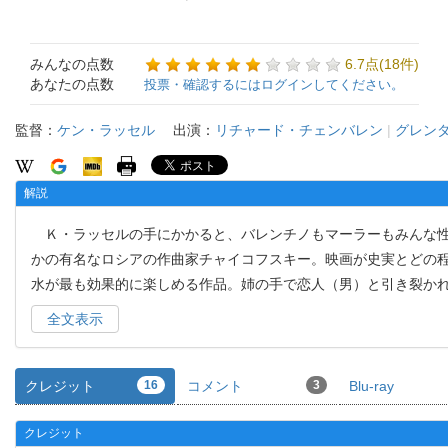
みんなの点数
6.7点(18件)
あなたの点数
投票・確認するにはログインしてください。
監督：
ケン・ラッセル
出演：
リチャード・チェンバレン
|
グレン
解説
Ｋ・ラッセルの手にかかると、バレンチノもマーラーもみんな性
かの有名なロシアの作曲家チャイコフスキー。映画が史実とどの
水が最も効果的に楽しめる作品。姉の手で恋人（男）と引き裂か
全文表示
クレジット
16
コメント
3
Blu-ray
クレジット