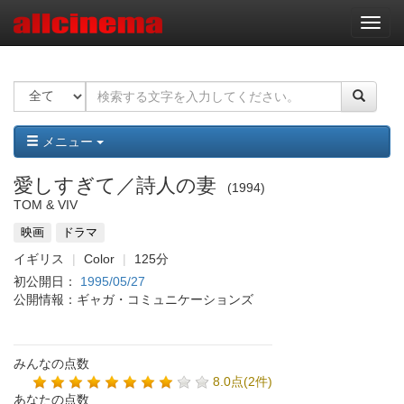
ナ
ビ
ゲ
ー
シ
ョ
ン
メニュー
愛しすぎて／詩人の妻
1994
TOM & VIV
映画
ドラマ
イギリス
Color
125分
初公開日：
1995/05/27
公開情報：ギャガ・コミュニケーションズ
みんなの点数
8.0点(2件)
あなたの点数