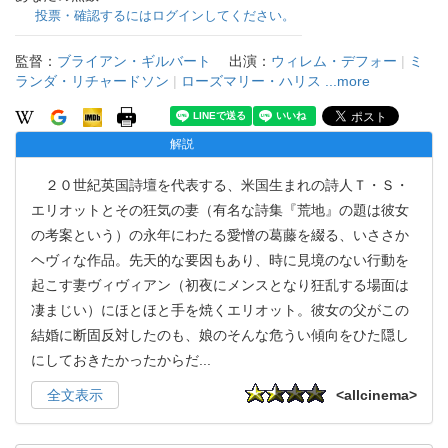
投票・確認するにはログインしてください。
監督：
ブライアン・ギルバート
出演：
ウィレム・デフォー
|
ミ
ランダ・リチャードソン
|
ローズマリー・ハリス
...more
解説
２０世紀英国詩壇を代表する、米国生まれの詩人Ｔ・Ｓ・
エリオットとその狂気の妻（有名な詩集『荒地』の題は彼女
の考案という）の永年にわたる愛憎の葛藤を綴る、いささか
ヘヴィな作品。先天的な要因もあり、時に見境のない行動を
起こす妻ヴィヴィアン（初夜にメンスとなり狂乱する場面は
凄まじい）にほとほと手を焼くエリオット。彼女の父がこの
結婚に断固反対したのも、娘のそんな危うい傾向をひた隠し
にしておきたかったからだ
...
全文表示
<allcinema>