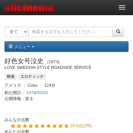
ナ
ビ
ゲ
ー
シ
ョ
ン
メニュー
好色女号泣史
1973
LOVE SWEDISH STYLE ROADSIDE SERVICE
映画
エロティック
アメリカ
Color
124分
初公開日：
1974/05/04
公開情報：富士
みんなの点数
10.0点(2件)
あなたの点数