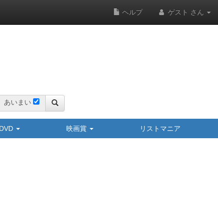
ヘルプ
ゲスト さん
あいまい
y/DVD
映画賞
リストマニア