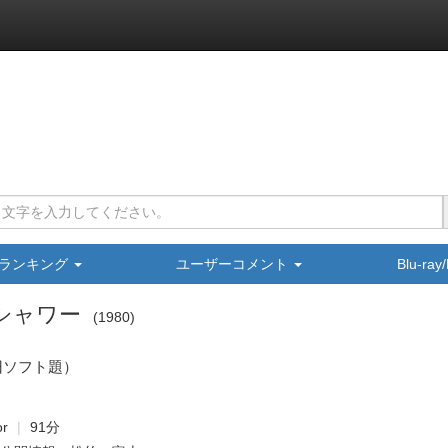
ランキング
ユーザーコメント
Blu-ra
シャワー
1980
旧ソフト題）
or
91分