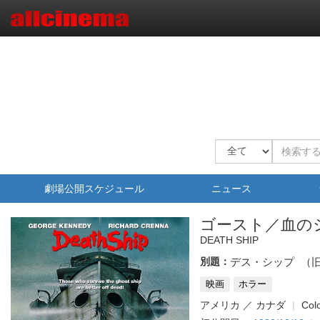
劇場公開スケジュール
ニュース
ゴースト／血の
DEATH SHIP
別題：
デス・シップ
（
映画
ホラー
アメリカ ／ カナダ
Col