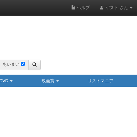
ヘルプ
ゲスト さん
あいまい
y/DVD
映画賞
リストマニア