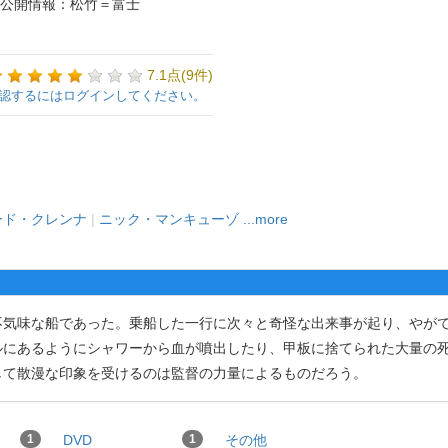
公開情報：松竹＝富士
7.1点(9件)
認するにはログインしてください。
ード・クレンナ
|
ニック・マンキューゾ
...more
気味な船であった。乗船した一行に次々と奇怪な出来事が起り、やが
ルにあるようにシャワーから血が噴出したり、甲板に捨てられた大量の
して散漫な印象を受けるのは監督の力量によるものだろう。
1
DVD
1
その他