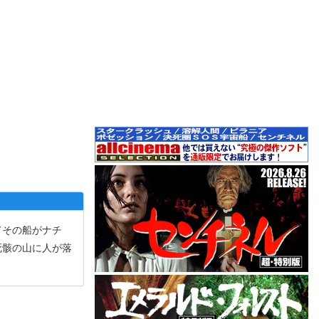
てその船がナチ
死骸の山に人が落