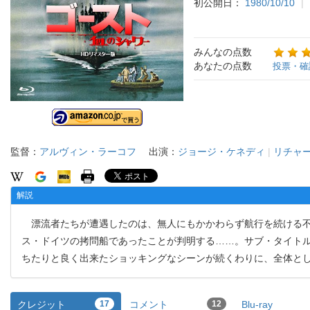
初公開日：
1980/10/10
みんなの点数
あなたの点数
投票・確
監督：
アルヴィン・ラーコフ
出演：
ジョージ・ケネディ
|
リチャ
解説
漂流者たちが遭遇したのは、無人にもかかわらず航行を続ける不
ス・ドイツの拷問船であったことが判明する……。サブ・タイト
ちたりと良く出来たショッキングなシーンが続くわりに、全体と
クレジット
17
コメント
12
Blu-ray