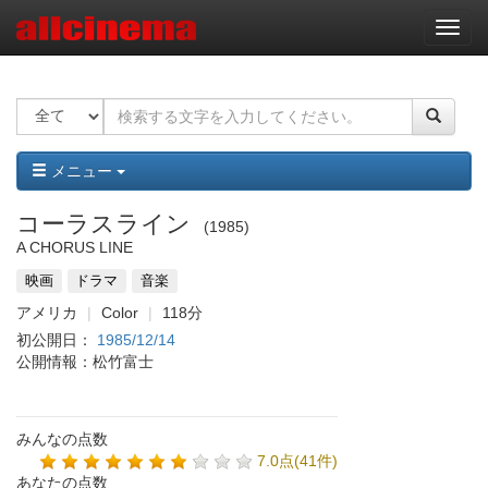
ナ
ビ
ゲ
ー
シ
ョ
ン
メニュー
コーラスライン
1985
A CHORUS LINE
映画
ドラマ
音楽
アメリカ
Color
118分
初公開日：
1985/12/14
公開情報：松竹富士
みんなの点数
7.0点(41件)
あなたの点数