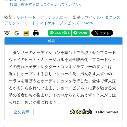
投票・確認するにはログインしてください。
監督：
リチャード・アッテンボロー
出演：
マイケル・ダグラス
|
アリソン・リード
|
マイケル・ブレビンズ
...more
解説
ダンサーのオーディションを舞台上で再現させたブロード
ウェイのヒット・ミュージカルを完全映画化。ブロードウェ
イの売れっ子ディレクター・コレオグラファーのザックは、
近くにオープンする新しいショーの為、男女各４人ずつのコ
ーラスを選ぼうとオーディションを敢行した。全体で何人採
るかも知らされないまま、ショー・ビジネスに夢を馳せる大
勢の若者たちが集まり、その中からとりあえず１７人がしぼ
られた。何とか選ばれよう
...
全文表示
<allcinema>