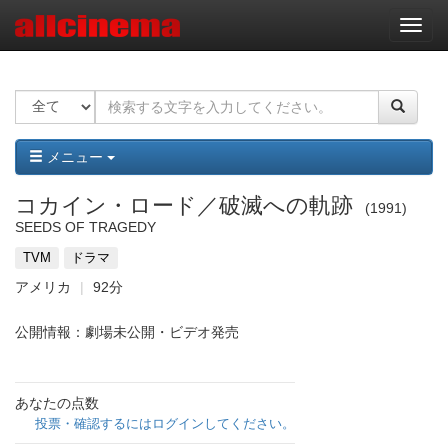
ナ
ビ
ゲ
ー
シ
ョ
ン
メニュー
コカイン・ロード／破滅への軌跡
1991
SEEDS OF TRAGEDY
TVM
ドラマ
アメリカ
92分
公開情報：劇場未公開・ビデオ発売
あなたの点数
投票・確認するにはログインしてください。