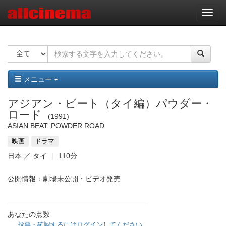
ナ
ビ
ゲ
ー
シ
ョ
ン
メニュー
アジアン・ビート（タイ編）パウダー・
ロード
1991
ASIAN BEAT: POWDER ROAD
映画
ドラマ
日本 ／ タイ
110分
公開情報：劇場未公開・ビデオ発売
あなたの点数
投票・確認するにはログインしてください。