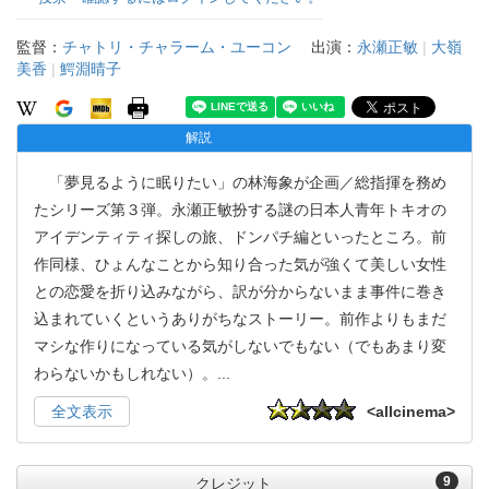
監督：
チャトリ・チャラーム・ユーコン
出演：
永瀬正敏
|
大嶺
美香
|
鰐淵晴子
解説
「夢見るように眠りたい」の林海象が企画／総指揮を務め
たシリーズ第３弾。永瀬正敏扮する謎の日本人青年トキオの
アイデンティティ探しの旅、ドンパチ編といったところ。前
作同様、ひょんなことから知り合った気が強くて美しい女性
との恋愛を折り込みながら、訳が分からないまま事件に巻き
込まれていくというありがちなストーリー。前作よりもまだ
マシな作りになっている気がしないでもない（でもあまり変
わらないかもしれない）。
...
全文表示
<allcinema>
9
クレジット