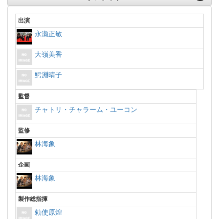
出演
永瀬正敏
大嶺美香
鰐淵晴子
監督
チャトリ・チャラーム・ユーコン
監修
林海象
企画
林海象
製作総指揮
勅使原煌