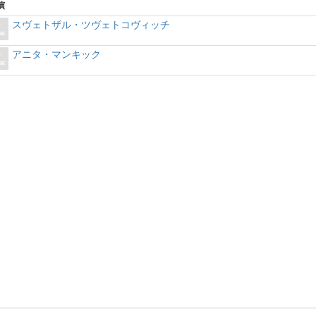
演
スヴェトザル・ツヴェトコヴィッチ
アニタ・マンキック