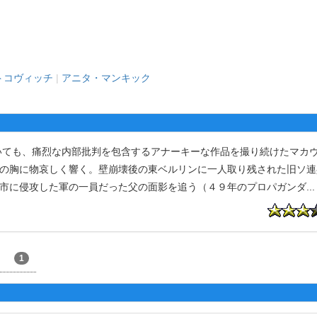
トコヴィッチ
|
アニタ・マンキック
ても、痛烈な内部批判を包含するアナーキーな作品を撮り続けたマカ
客の胸に物哀しく響く。壁崩壊後の東ベルリンに一人取り残された旧ソ
都市に侵攻した軍の一員だった父の面影を追う（４９年のプロパガンダ
...
1