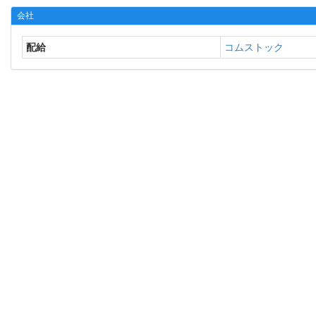
会社
配給
コムストック