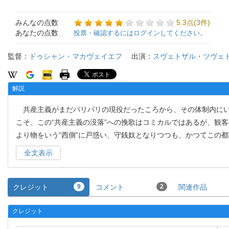
みんなの点数
5.3点(3件)
あなたの点数
投票・確認するにはログインしてください。
監督：
ドゥシャン・マカヴェイエフ
出演：
スヴェトザル・ツヴェ
解説
共産主義がまだバリバリの現役だったころから、その体制内にい
こそ、この“共産主義の没落”への挽歌はコミカルではあるが、観
より物をいう“西側”に戸惑い、守銭奴となりつつも、かつてこの
全文表示
クレジット
9
コメント
2
関連作品
クレジット