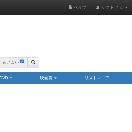
ヘルプ
ゲスト さん
あいまい
y/DVD
映画賞
リストマニア