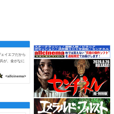
ヴェイエフだから
連兵が、金がなに
<allcinema>