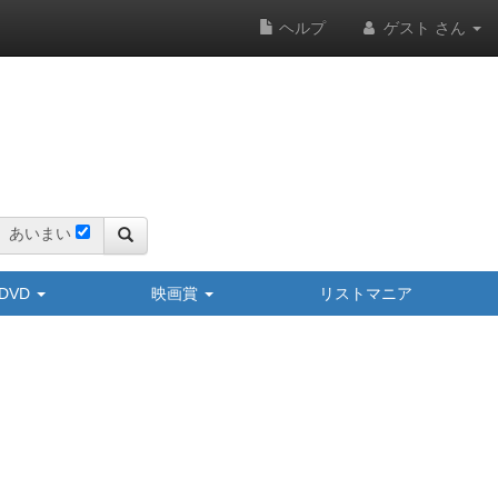
ヘルプ
ゲスト さん
あいまい
y/DVD
映画賞
リストマニア