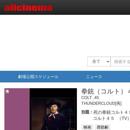
劇場公開スケジュール
ニュース
拳銃（コルト）
COLT .45
THUNDERCLOUD
[再]
別題：
死の拳銃コルト４
コルト４５
（TV
映画
西部劇