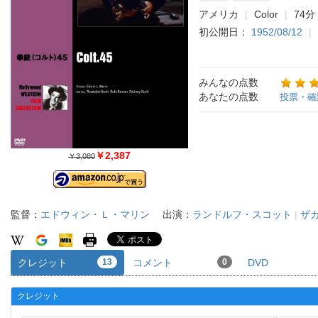
アメリカ
Color
74分
初公開日：
1952/08/12
みんなの点数
あなたの点数
投票・確
￥2,387
￥3,080
監督：
エドウィン・Ｌ・マリン
出演：
ランドルフ・スコット
|
ザ
クレジット
13
コメント
0
DVD
クレジット