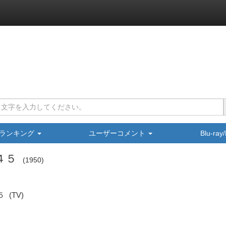
ランキング
ユーザーコメント
Blu-ra
４５
1950
５
(TV)
）