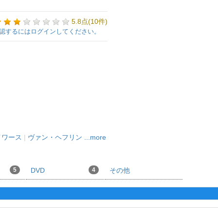
5.8点(10件)
認するにはログインしてください。
イワース
|
ヴァン・ヘフリン
...more
5
DVD
4
その他