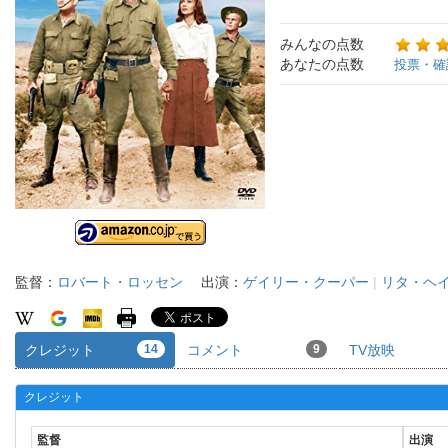
みんなの点数
あなたの点数
投票・確
監督：
ロバート・ロッセン
出演：
ゲイリー・クーパー
|
リタ・ヘ
クレジット
14
コメント
9
TV放映
クレジット
監督
出演