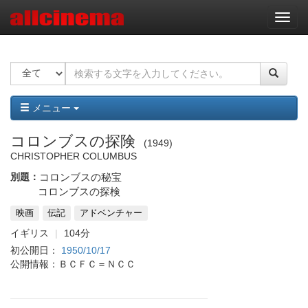
ナ
ビ
ゲ
ー
シ
ョ
ン
メニュー
コロンブスの探険
1949
CHRISTOPHER COLUMBUS
別題：
コロンブスの秘宝
コロンブスの探検
映画
伝記
アドベンチャー
イギリス
104分
初公開日：
1950/10/17
公開情報：ＢＣＦＣ＝ＮＣＣ