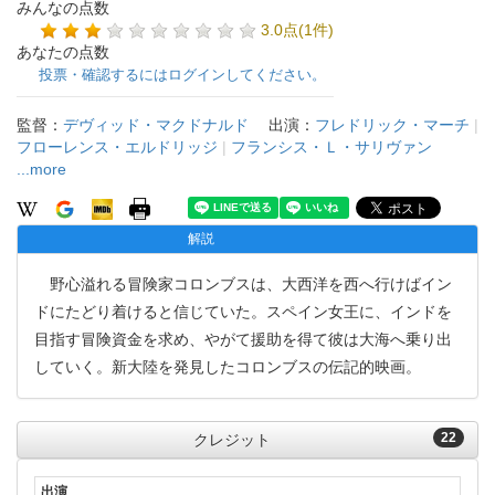
みんなの点数
3.0点(1件)
あなたの点数
投票・確認するにはログインしてください。
監督：
デヴィッド・マクドナルド
出演：
フレドリック・マーチ
|
フローレンス・エルドリッジ
|
フランシス・Ｌ・サリヴァン
...more
解説
野心溢れる冒険家コロンブスは、大西洋を西へ行けばイン
ドにたどり着けると信じていた。スペイン女王に、インドを
目指す冒険資金を求め、やがて援助を得て彼は大海へ乗り出
していく。新大陸を発見したコロンブスの伝記的映画。
22
クレジット
出演