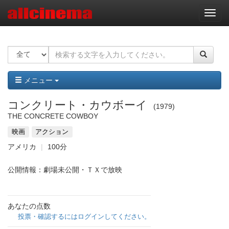
ナ
ビ
ゲ
ー
シ
ョ
ン
メニュー
コンクリート・カウボーイ
1979
THE CONCRETE COWBOY
映画
アクション
アメリカ
100分
公開情報：劇場未公開・ＴＸで放映
あなたの点数
投票・確認するにはログインしてください。