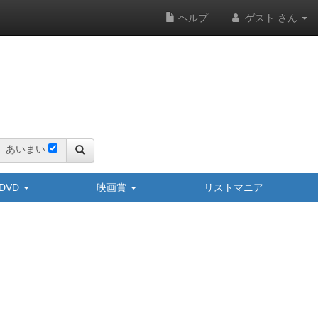
ヘルプ
ゲスト さん
あいまい
y/DVD
映画賞
リストマニア