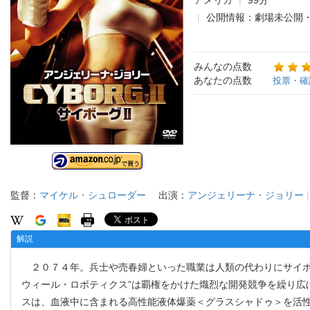
アメリカ
99分
公開情報：劇場未公開
みんなの点数
あなたの点数
投票・確
監督：
マイケル・シュローダー
出演：
アンジェリーナ・ジョリー
解説
２０７４年。兵士や売春婦といった職業は人類の代わりにサイボー
ウィール・ロボティクス”は覇権をかけた熾烈な開発競争を繰り広
スは、血液中に含まれる高性能液体爆薬＜グラスシャドゥ＞を活