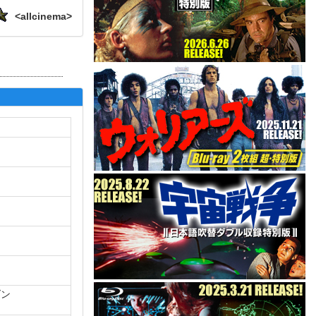
<allcinema>
チ
ダン